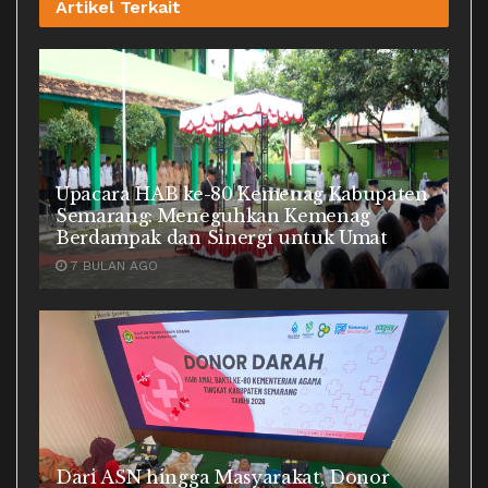
Artikel
Terkait
Upacara HAB ke-80 Kemenag Kabupaten
Semarang: Meneguhkan Kemenag
Berdampak dan Sinergi untuk Umat
7 BULAN AGO
Dari ASN hingga Masyarakat, Donor