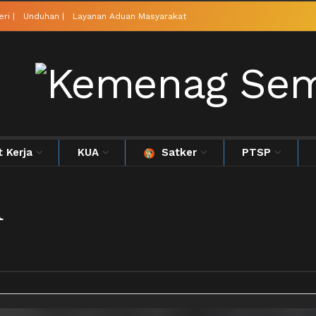
ri |
Unduhan |
Layanan Aduan Masyarakat
t Kerja
KUA
Satker
PTSP
u