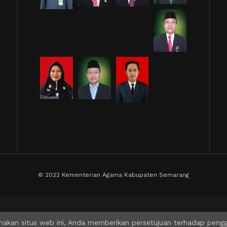
© 2022 Kementerian Agama Kabupaten Semarang
akan situs web ini, Anda memberikan persetujuan terhadap penggun