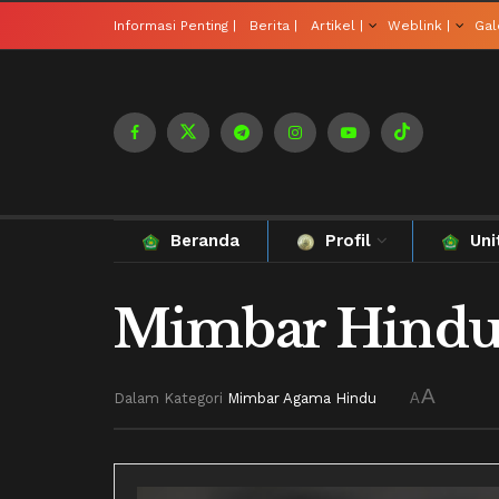
Informasi Penting |
Berita |
Artikel |
Weblink |
Gale
Beranda
Profil
Uni
Mimbar Hind
A
Dalam Kategori
Mimbar Agama Hindu
A