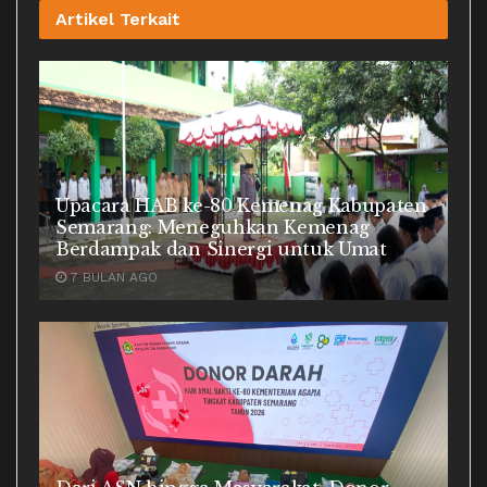
Artikel
Terkait
Upacara HAB ke-80 Kemenag Kabupaten
Semarang: Meneguhkan Kemenag
Berdampak dan Sinergi untuk Umat
7 BULAN AGO