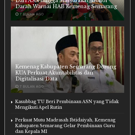
Dari ASN hingga Masyarakat, Donor
Darah Warnai HAB Kemenag Semarang
7 BULAN AGO
Kemenag Kabupaten Semarang Dorong
KUA Perkuat Akuntabilitas dan
Digitalisasi Data
7 BULAN AGO
Kasubbag TU Beri Pembinaan ASN yang Tidak
Mengikuti Apel Rutin
Perkuat Mutu Madrasah Ibtidaiyah, Kemenag
Kabupaten Semarang Gelar Pembinaan Guru
dan Kepala MI