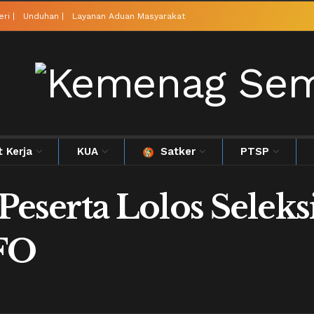
ri |
Unduhan |
Layanan Aduan Masyarakat
t Kerja
KUA
Satker
PTSP
erta Lolos Seleksi
 FO