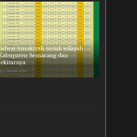
Jadwal Imsakiyah untuk wilayah
Kabupaten Semarang dan
sekitarnya
2 TAHUN AGO