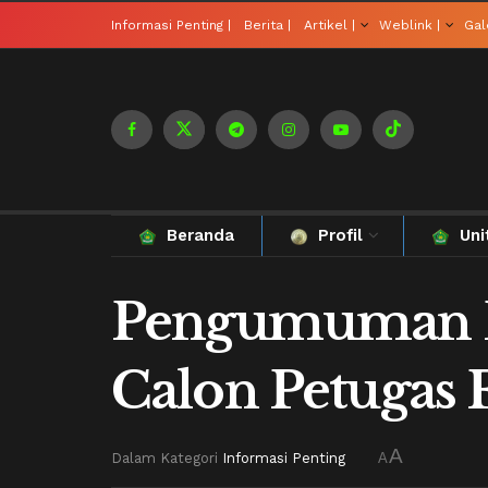
Informasi Penting |
Berita |
Artikel |
Weblink |
Gale
Beranda
Profil
Uni
Pengumuman Pes
Calon Petugas
A
Dalam Kategori
Informasi Penting
A